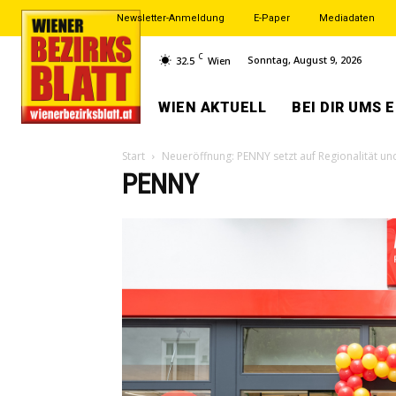
Newsletter-Anmeldung
E-Paper
Mediadaten
C
Sonntag, August 9, 2026
32.5
Wien
WIEN AKTUELL
BEI DIR UMS 
Start
Neueröffnung: PENNY setzt auf Regionalität un
PENNY