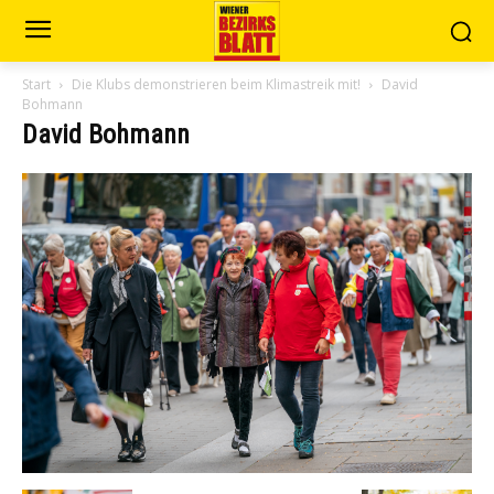
Start
Die Klubs demonstrieren beim Klimastreik mit!
David
Bohmann
David Bohmann