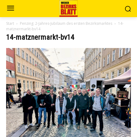
Start
Penzing: 2-Jahres-Jubiläum des ersten Bezirksmarktes
14-
matznermarkt-bv14
14-matznermarkt-bv14