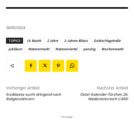
26/03/2024
TOPICS
14. Bezirk
2 Jahre
2-Jahres-Bilanz
Goldschlagstraße
jubiläum
Matznermarkt
Matznerviertel
penzing
Wochenmarkt
Vorheriger Artikel
Nächster Artikel
Erzdiözese sucht dringend nach
Oster-Kalender-Türchen 26:
Religionslehrern
Niederösterreich-CARD
- Anzeige -