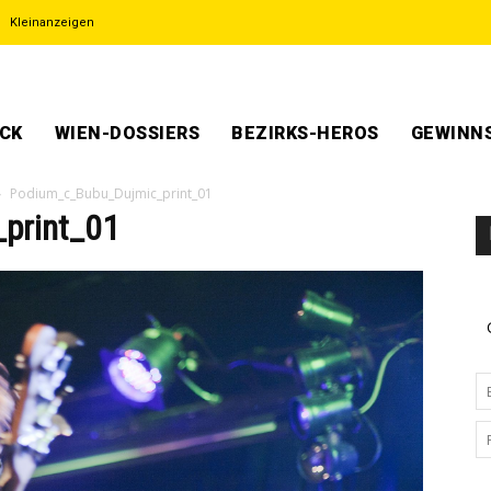
Kleinanzeigen
ECK
WIEN-DOSSIERS
BEZIRKS-HEROS
GEWINNS
Podium_c_Bubu_Dujmic_print_01
print_01