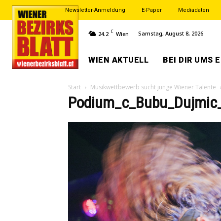
Newsletter-Anmeldung
E-Paper
Mediadaten
C
Samstag, August 8, 2026
24.2
Wien
WIEN AKTUELL
BEI DIR UMS 
Start
Musikwettbewerb sucht junge Wiener Talente
Podium_c_Bubu_Dujmic_