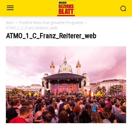
Start
Popfest Wien: Das gesamte Programm
ATMO_1_C_Franz_Reiterer_web
ATMO_1_C_Franz_Reiterer_web