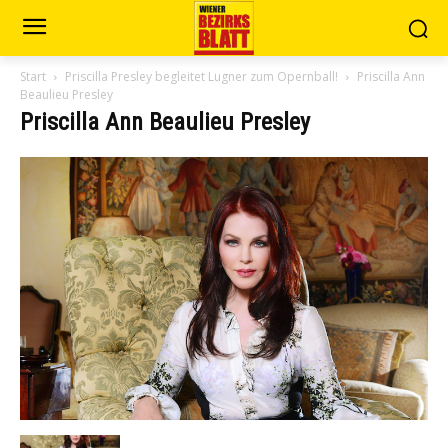
Start
Priscilla Presley begleitet Lugner zum Opernball!
Priscilla Ann
Beaulieu Presley
Priscilla Ann Beaulieu Presley