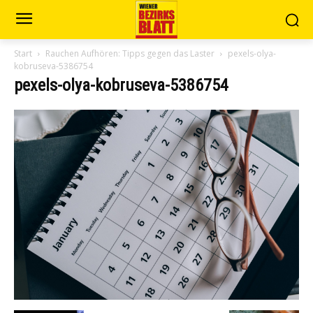
Start
Rauchen Aufhören: Tipps gegen das Laster
pexels-olya-
kobruseva-5386754
pexels-olya-kobruseva-5386754