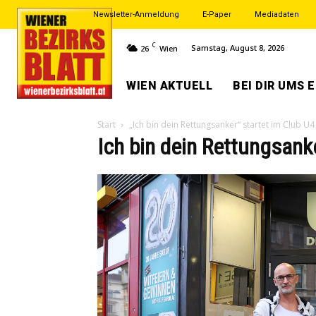
Newsletter-Anmeldung
E-Paper
Mediadaten
C
Samstag, August 8, 2026
26
Wien
WIEN AKTUELL
BEI DIR UMS 
Start
„Ich bin dein Rettungsanker“ startet im Club U4
Ich bin dein Rettungsank