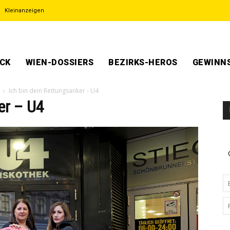
Kleinanzeigen
ECK
WIEN-DOSSIERS
BEZIRKS-HEROS
GEWINNS
Ich bin dein Rettungsanker - U4
er – U4