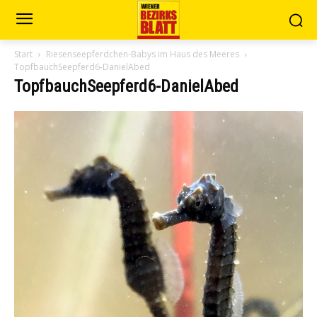
Start
Riesenseepferdchen-Babys im Haus des Meeres
TopfbauchSeepferd6-DanielAbed
TopfbauchSeepferd6-DanielAbed