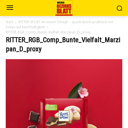
Start
RITTER SPORT im neuen Design – quadratisch-praktisch mit
Fokus auf Nachhaltigkeit
RITTER_RGB_Comp_Bunte_Vielfalt_Marzipan_D_proxy
RITTER_RGB_Comp_Bunte_Vielfalt_Marzi
pan_D_proxy