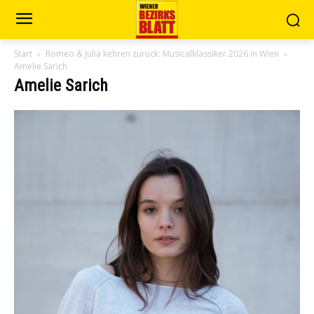
Start
Romeo & Julia kehren zurück: Musicalklassiker 2026 in Wien
Amelie Sarich
Amelie Sarich