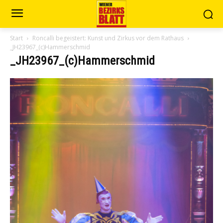
Start
Roncalli begeistert: Kunst und Zirkus vor dem Rathaus
_JH23967_(c)Hammerschmid
_JH23967_(c)Hammerschmid