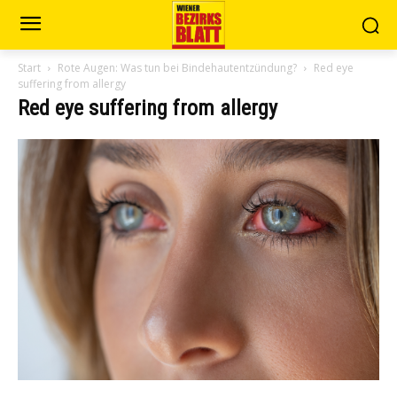
Start
Rote Augen: Was tun bei Bindehautentzündung?
Red eye
suffering from allergy
Red eye suffering from allergy