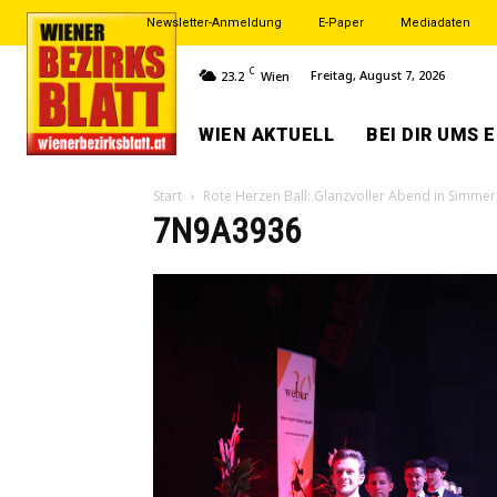
Newsletter-Anmeldung
E-Paper
Mediadaten
C
Freitag, August 7, 2026
23.2
Wien
WIEN AKTUELL
BEI DIR UMS 
Start
Rote Herzen Ball: Glanzvoller Abend in Simmer
7N9A3936