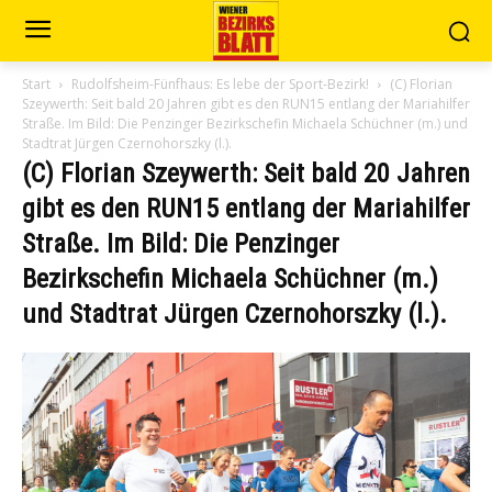
Start
Rudolfsheim-Fünfhaus: Es lebe der Sport-Bezirk!
(C) Florian
Szeywerth: Seit bald 20 Jahren gibt es den RUN15 entlang der Mariahilfer
Straße. Im Bild: Die Penzinger Bezirkschefin Michaela Schüchner (m.) und
Stadtrat Jürgen Czernohorszky (l.).
(C) Florian Szeywerth: Seit bald 20 Jahren
gibt es den RUN15 entlang der Mariahilfer
Straße. Im Bild: Die Penzinger
Bezirkschefin Michaela Schüchner (m.)
und Stadtrat Jürgen Czernohorszky (l.).