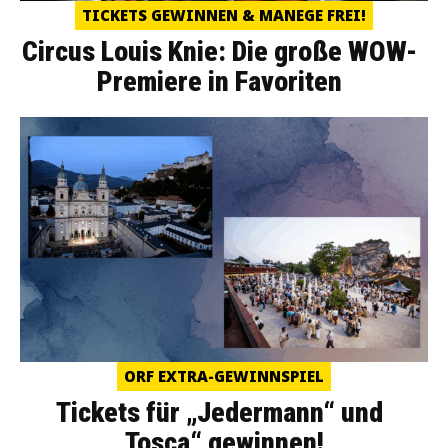
TICKETS GEWINNEN & MANEGE FREI!
Circus Louis Knie: Die große WOW-
Premiere in Favoriten
ORF EXTRA-GEWINNSPIEL
Tickets für „Jedermann“ und
„Tosca“ gewinnen!