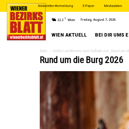
Newsletter-Anmeldung
E-Paper
Mediadaten
C
Freitag, August 7, 2026
22.2
Wien
WIEN AKTUELL
BEI DIR UMS 
Start
Volles Landtmann zum Auftakt von „Rund um d
Rund um die Burg 2026