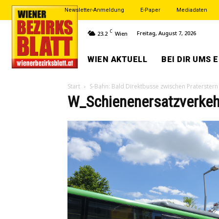
Newsletter-Anmeldung
E-Paper
Mediadaten
C
Freitag, August 7, 2026
23.2
Wien
WIEN AKTUELL
BEI DIR UMS 
Start
S-Bahn: Bald Direktbusse zwischen Praterstern
W_Schienenersatzverkehr