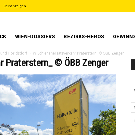
Kleinanzeigen
ECK
WIEN-DOSSIERS
BEZIRKS-HEROS
GEWINNS
 und Floridsdorf
W_Schienenersatzverkehr Praterstern_ © ÖBB Zenger
 Praterstern_ © ÖBB Zenger