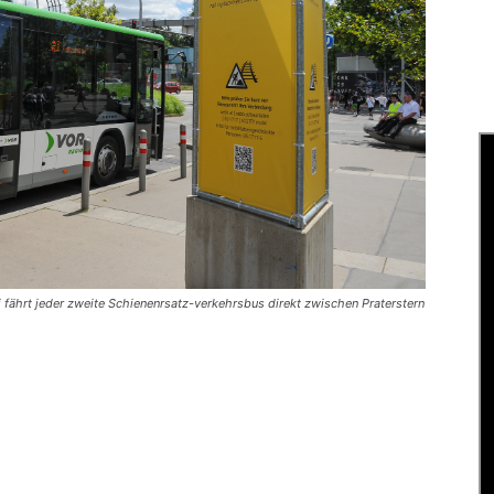
 fährt jeder zweite Schienenrsatz-verkehrsbus direkt zwischen Praterstern