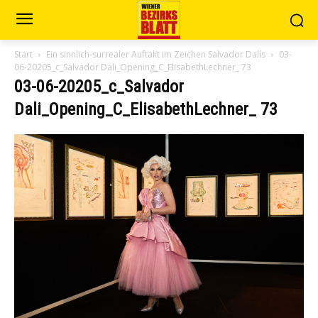
Start
Ein sinnlich-surrealer Auftakt im Zeichen Salvador Dalís
03-
06-20205_c_Salvador Dali_Opening_C_ElisabethLechner_ 73
03-06-20205_c_Salvador
Dali_Opening_C_ElisabethLechner_ 73