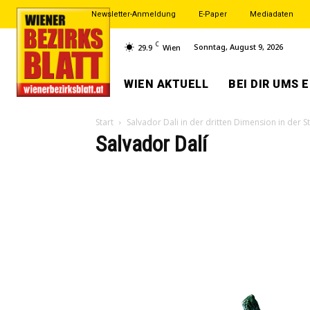
Newsletter-Anmeldung
E-Paper
Mediadaten
C
Sonntag, August 9, 2026
29.9
Wien
WIEN AKTUELL
BEI DIR UMS 
Start
Salvador Dali in der dritten Dimension in der S
Salvador Dalí