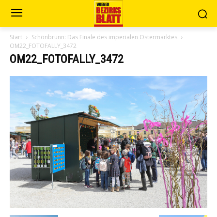
Start
Schönbrunn: Das Finale des imperialen Ostermarktes
OM22_FOTOFALLY_3472
OM22_FOTOFALLY_3472