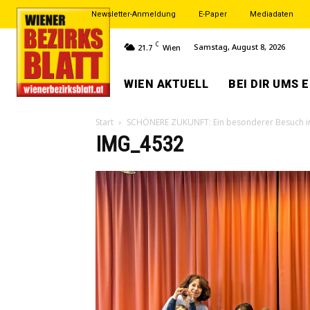
Newsletter-Anmeldung
E-Paper
Mediadaten
C
Samstag, August 8, 2026
21.7
Wien
WIEN AKTUELL
BEI DIR UMS 
Start
SCHÖNERE ZUKUNFT: Ein besonderer Besuch i
IMG_4532