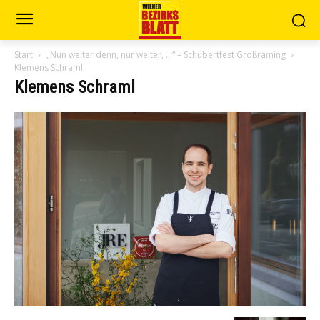
Start
„Nun weiter denn, nur weiter, …“ – Schubertfest Großraming
Klemens Schraml
Klemens Schraml