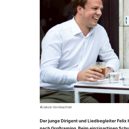
©Jakob Hornbachner
Der junge Dirigent und Liedbegleiter Feli
nach Großraming. Beim einzigartigen Sch