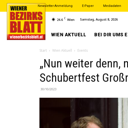
Newsletter-Anmeldung
E-Paper
Mediadaten
C
Samstag, August 8, 2026
24.6
Wien
WIEN AKTUELL
BEI DIR UMS 
Start
Wien Aktuell
Events
„Nun weiter denn, n
Schubertfest Groß
30/10/2023