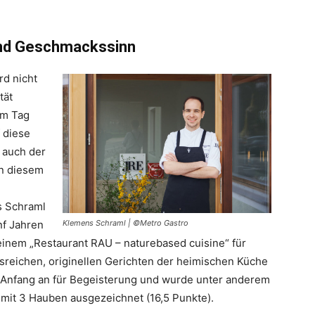
und Geschmackssinn
d nicht
tät
em Tag
 diese
 auch der
n diesem
s Schraml
nf Jahren
Klemens Schraml | ©Metro Gastro
einem „Restaurant RAU – naturebased cuisine“ für
lsreichen, originellen Gerichten der heimischen Küche
n Anfang an für Begeisterung und wurde unter anderem
 mit 3 Hauben ausgezeichnet (16,5 Punkte).