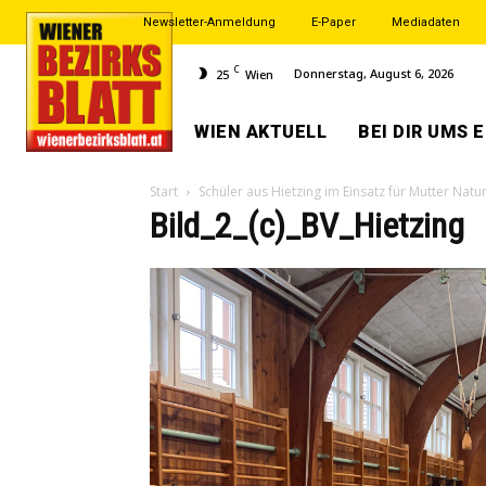
Newsletter-Anmeldung
E-Paper
Mediadaten
C
Donnerstag, August 6, 2026
25
Wien
WIEN AKTUELL
BEI DIR UMS 
Start
Schüler aus Hietzing im Einsatz für Mutter Natu
Bild_2_(c)_BV_Hietzing