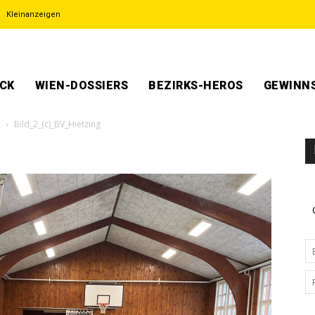
Kleinanzeigen
ECK
WIEN-DOSSIERS
BEZIRKS-HEROS
GEWINNS
r
Bild_2_(c)_BV_Hietzing