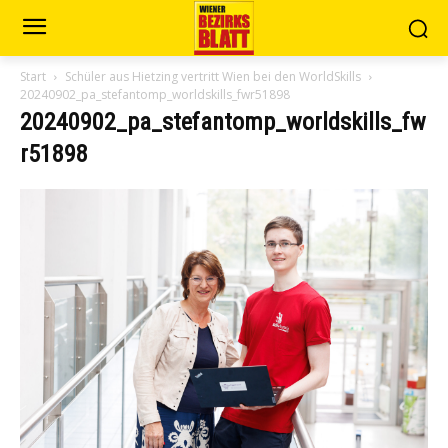
Start
Schüler aus Hietzing vertritt Wien bei den WorldSkills
20240902_pa_stefantomp_worldskills_fwr51898
20240902_pa_stefantomp_worldskills_fw
r51898