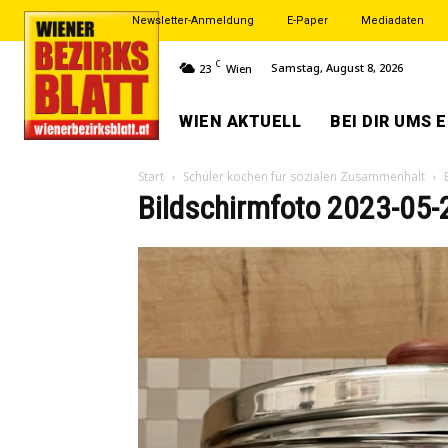
Newsletter-Anmeldung
E-Paper
Mediadaten
C
Samstag, August 8, 2026
23
Wien
WIEN AKTUELL
BEI DIR UMS 
Start
Schüler kochen für sozialen Zusammenhalt
Bildschirm­foto 2023-05