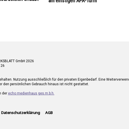
am einstigen APA-Turm
RKSBLATT GmbH 2026
 26
ehalten. Nutzung ausschließlich für den privaten Eigenbedarf. Eine Weiterverwe
r den persönlichen Gebrauch hinaus ist nicht gestattet.
n der
echo medienhaus ges.m.b.h.
Datenschutzerklärung
AGB