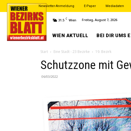
Newsletter-Anmeldung
E-Paper
Mediadaten
C
Freitag, August 7, 2026
31.5
Wien
WIEN AKTUELL
BEI DIR UMS 
Start
Eine Stadt - 23 Bezirke
19. Bezirk
Schutzzone mit Ge
06/03/2022