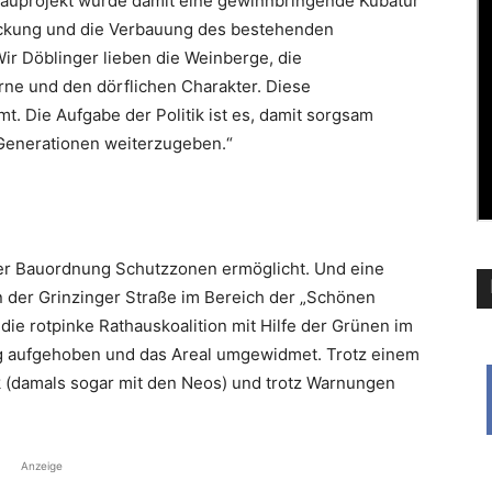
bauprojekt wurde damit eine gewinnbringende Kubatur
ockung und die Verbauung des bestehenden
ir Döblinger lieben die Weinberge, die
rne und den dörflichen Charakter. Diese
. Die Aufgabe der ­Politik ist es, damit sorgsam
Genera­tionen weiterzugeben.“
der Bauordnung Schutzzonen ermöglicht. Und eine
in der Grinzinger Straße im Bereich der „Schönen
die rotpinke Rathauskoalition mit Hilfe der Grünen im
g aufgehoben und das Areal umgewidmet. Trotz einem
 (damals sogar mit den Neos) und trotz Warnungen
Anzeige