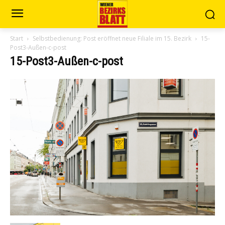
Start
Selbstbedienung: Post eröffnet neue Filiale im 15. Bezirk
15-
Post3-Außen-c-post
15-Post3-Außen-c-post