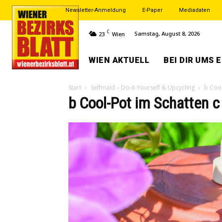
Newsletter-Anmeldung
E-Paper
Mediadaten
C
Samstag, August 8, 2026
23
Wien
WIEN AKTUELL
BEI DIR UMS 
Start
Selfmaid – Do-it-Yourself & Upcycling
b Cool
b Cool-Pot im Schatten 