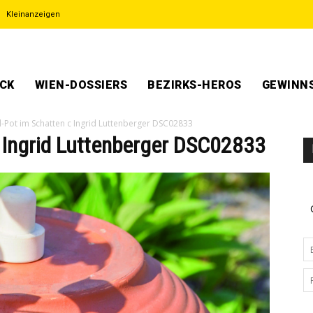
Kleinanzeigen
ECK
WIEN-DOSSIERS
BEZIRKS-HEROS
GEWINNS
-Pot im Schatten c Ingrid Luttenberger DSC02833
c Ingrid Luttenberger DSC02833