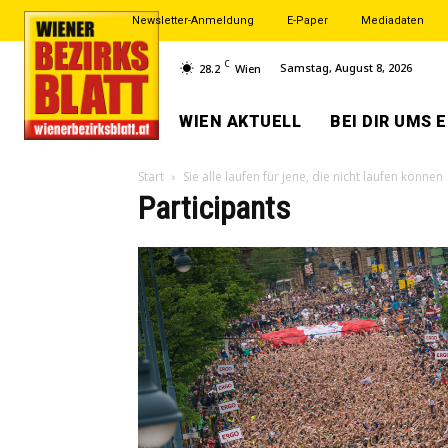
Newsletter-Anmeldung
E-Paper
Mediadaten
C
Samstag, August 8, 2026
28.2
Wien
WIEN AKTUELL
BEI DIR UMS 
Start
Sie alle laufen für jene, die nicht laufen können
Participants