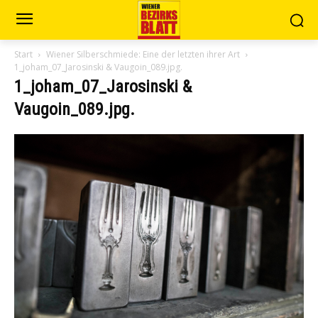
Start
Wiener Silberschmiede: Eine der letzten ihrer Art
1_joham_07_Jarosinski & Vaugoin_089.jpg.
1_joham_07_Jarosinski &
Vaugoin_089.jpg.