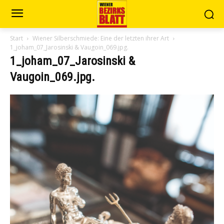
Start
Wiener Silberschmiede: Eine der letzten ihrer Art
1_joham_07_Jarosinski & Vaugoin_069.jpg.
1_joham_07_Jarosinski &
Vaugoin_069.jpg.