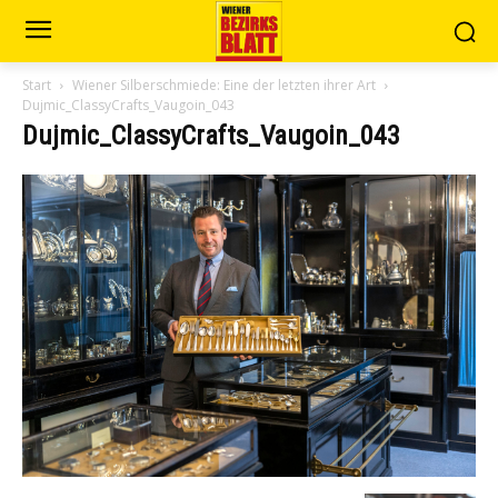
Start
Wiener Silberschmiede: Eine der letzten ihrer Art
Dujmic_ClassyCrafts_Vaugoin_043
Dujmic_ClassyCrafts_Vaugoin_043