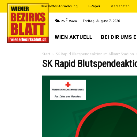
Newsletter-Anmeldung
E-Paper
Mediadaten
C
Freitag, August 7, 2026
26
Wien
WIEN AKTUELL
BEI DIR UMS 
Start
SK Rapid Blutspendeaktion im Allianz Stadion
SK Rapid Blutspendeaktio