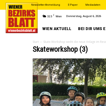
Newsletter-Anmeldung
E-Paper
Mediadaten
C
Donnerstag, August 6, 2026
32.5
Wien
WIEN AKTUELL
BEI DIR UMS 
Start
Skate-Workshop weiht die neue Anlage im Ress
Skateworkshop (3)