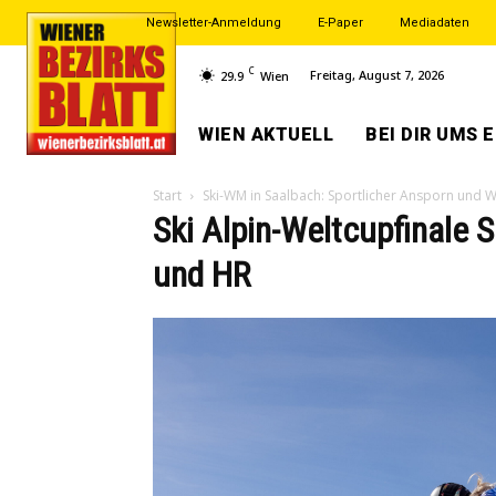
Newsletter-Anmeldung
E-Paper
Mediadaten
C
Freitag, August 7, 2026
29.9
Wien
WIEN AKTUELL
BEI DIR UMS 
Start
Ski-WM in Saalbach: Sportlicher Ansporn und 
Ski Alpin-Weltcupfinale 
und HR