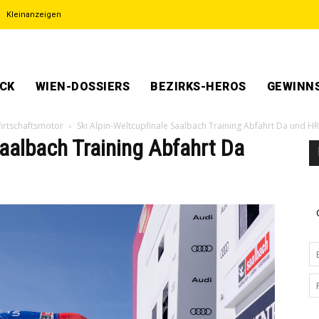
Kleinanzeigen
ECK
WIEN-DOSSIERS
BEZIRKS-HEROS
GEWINNS
Wirtschaftsmotor
Ski Alpin-Weltcupfinale Saalbach Training Abfahrt Da und HR
Saalbach Training Abfahrt Da