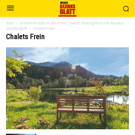
Start
Sommerfrische in den Frein Chalets: Naturgenuss mit Alpakas
und Bergluft
Chalets Frein
Chalets Frein