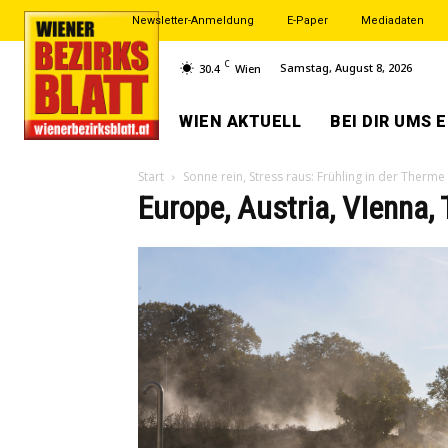
Newsletter-Anmeldung
E-Paper
Mediadaten
C
Samstag, August 8, 2026
30.4
Wien
WIEN AKTUELL
BEI DIR UMS 
Start
Sonne rein, Stress raus: Frühling in der Therme
Europe, Austria, VIenna,