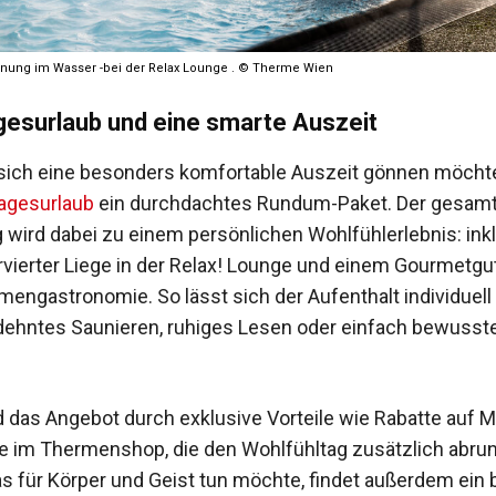
nnung im Wasser -bei der Relax Lounge . © Therme Wien
gesurlaub und eine smarte Auszeit
ie sich eine besonders komfortable Auszeit gönnen möchte
Tagesurlaub
ein durchdachtes Rundum-Paket. Der gesam
wird dabei zu einem persönlichen Wohlfühlerlebnis: ink
rvierter Liege in der Relax! Lounge und einem Gourmetg
mengastronomie. So lässt sich der Aufenthalt individuell
ehntes Saunieren, ruhiges Lesen oder einfach bewusst
d das Angebot durch exklusive Vorteile wie Rabatte auf
e im Thermenshop, die den Wohlfühltag zusätzlich abru
as für Körper und Geist tun möchte, findet außerdem ein 