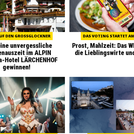
UF DEN GROSSGLOCKNER
DAS VOTING STARTET AM 
eine unvergessliche
Prost, Mahlzeit: Das 
enauszeit im ALPIN
die Lieblingswirte un
a-Hotel LÄRCHENHOF
gewinnen!