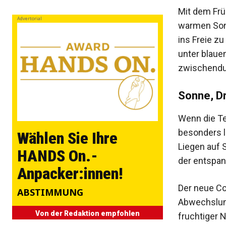
Mit dem Frü
Advertorial
warmen Sonn
ins Freie z
unter blaue
zwischendu
Sonne, D
Wenn die Te
besonders l
Wählen Sie Ihre
Liegen auf 
HANDS On.-
der entspan
Anpacker:innen!
Der neue Co
ABSTIMMUNG
Abwechslung
Von der Redaktion empfohlen
fruchtiger 