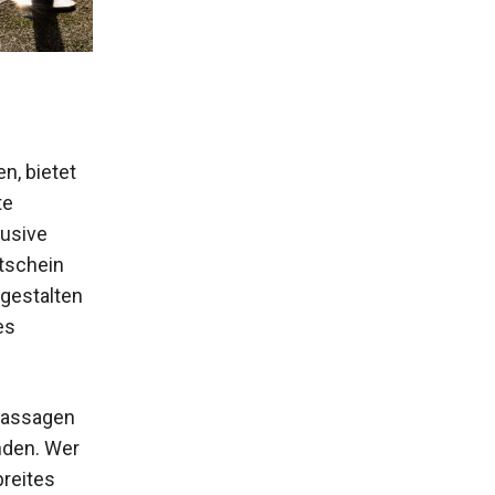
n, bietet
te
lusive
utschein
 gestalten
es
 Massagen
nden. Wer
breites