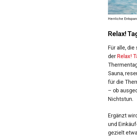
Herrliche Entspa
Relax! Ta
Für alle, d
der
Relax! 
Thermentag 
Sauna, rese
für die Ther
– ob ausged
Nichtstun.
Ergänzt wir
und Einkäuf
gezielt etw