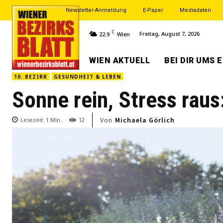
Newsletter-Anmeldung
E-Paper
Mediadaten
C
Freitag, August 7, 2026
22.9
Wien
WIEN AKTUELL
BEI DIR UMS 
10. BEZIRK
GESUNDHEIT & LEBEN
Sonne rein, Stress raus
Von
Michaela Görlich
Lesezeit:
1
Min.
12