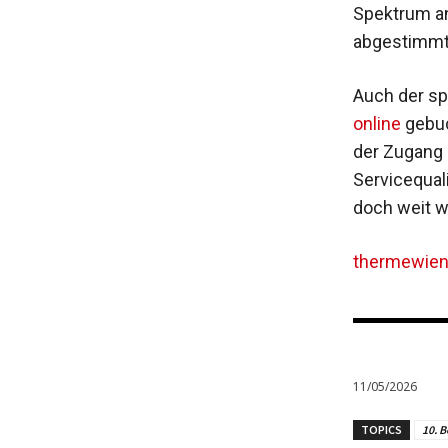
Spektrum an
abgestimmt
Auch der sp
online
gebuc
der Zugang 
Servicequal
doch weit w
thermewien
11/05/2026
TOPICS
10. B