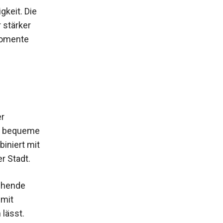
gkeit. Die
 stärker
 Momente
er
en bequeme
iniert mit
r Stadt.
schende
 mit
lässt.