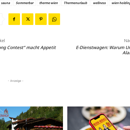
sauna
Sommerbar
therme wien
Thermenurlaub
wellness
wien holdin
kel
Näc
ong Contest“ macht Appetit
E-Dienstwagen: Warum U
Ala
- Anzeige -