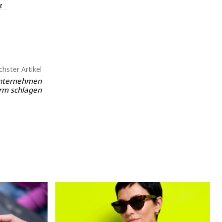
g
hster Artikel
nternehmen
rm schlagen