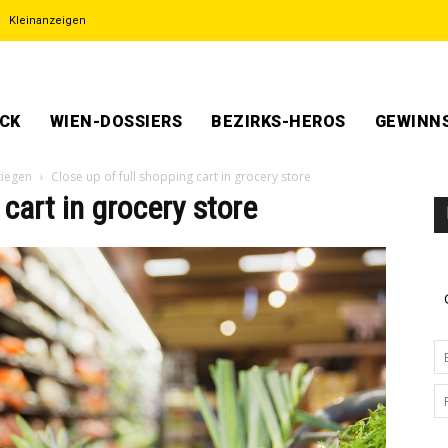
Kleinanzeigen
ECK
WIEN-DOSSIERS
BEZIRKS-HEROS
GEWINNS
tiegen
Close up of full shopping cart in grocery store
 cart in grocery store