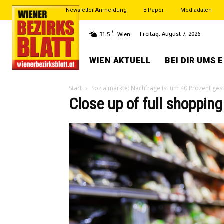
Newsletter-Anmeldung
E-Paper
Mediadaten
C
Freitag, August 7, 2026
31.5
Wien
WIEN AKTUELL
BEI DIR UMS 
Start
Sozialmärkte: Nachfrage ist um 40 Prozent ges
Close up of full shopping