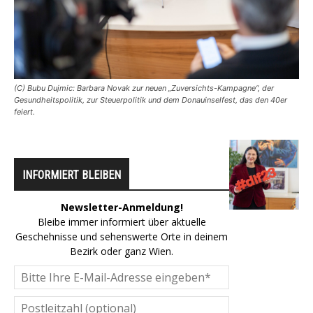
(C) Bubu Dujmic: Barbara Novak zur neuen „Zuversichts-Kampagne“, der
Gesundheitspolitik, zur Steuerpolitik und dem Donauinselfest, das den 40er
feiert.
INFORMIERT BLEIBEN
Newsletter-Anmeldung!
Bleibe immer informiert über aktuelle
Geschehnisse und sehenswerte Orte in deinem
Bezirk oder ganz Wien.