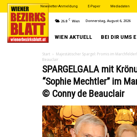
Newsletter-Anmeldung
E-Paper
Mediadaten
C
Donnerstag, August 6, 2026
26.8
Wien
WIEN AKTUELL
BEI DIR UMS 
Start
Majestätischer Spargel: Promis im Marchfelder
Beauclair
SPARGELGALA mit Krönun
“Sophie Mechtler” im Ma
© Conny de Beauclair