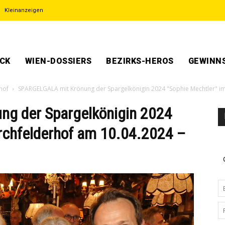
Kleinanzeigen
ECK
WIEN-DOSSIERS
BEZIRKS-HEROS
GEWINNS
hof
SPARGELGALA mit Krönung der Spargelkönigin 2024 "Sophie Mechtler" i
g der Spargelkönigin 2024
rchfelderhof am 10.04.2024 –