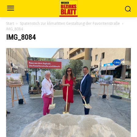
Start
Spatenstich zur klimafitten Gestaltung der Favoritenstraße
IMG_8084
IMG_8084