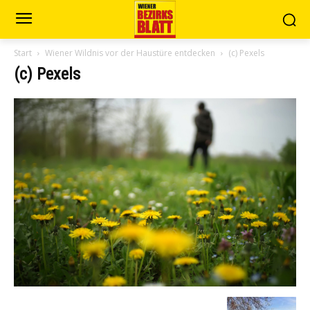
Start
Wiener Wildnis vor der Haustüre entdecken
(c) Pexels
(c) Pexels