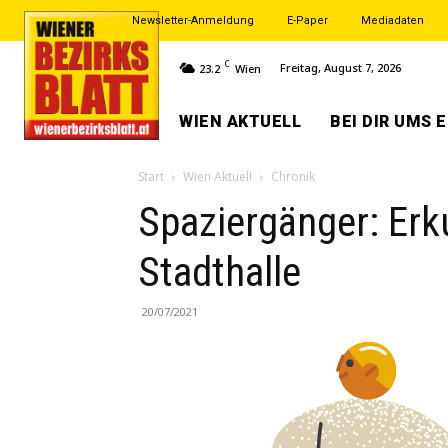
Newsletter-Anmeldung
E-Paper
Mediadaten
C
Freitag, August 7, 2026
23.2
Wien
WIEN AKTUELL
BEI DIR UMS 
Start
Wien Aktuell
Chronik
Spaziergänger: Erk
Stadthalle
20/07/2021