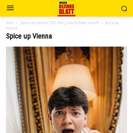
Start
„Spice up Vienna“: ESC-Star JJ macht Wien scharf!
Spice up
Vienna
Spice up Vienna