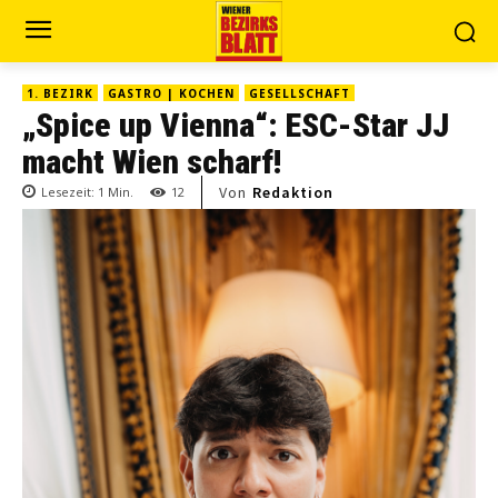
1. BEZIRK
GASTRO | KOCHEN
GESELLSCHAFT
„Spice up Vienna“: ESC-Star JJ
macht Wien scharf!
Von
Redaktion
Lesezeit:
1
Min.
12