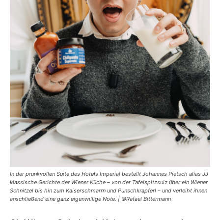
In der prunkvollen Suite des Hotels Imperial bestellt Johannes Pietsch alias JJ
klassische Gerichte der Wiener Küche – von der Tafelspitzsulz über ein Wiener
Schnitzel bis hin zum Kaiserschmarrn und Punschkrapferl – und verleiht ihnen
anschließend eine ganz eigenwillige Note. | ©Rafael Bittermann