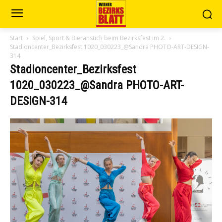
Start
Spiel, Sport & Bieranstich beim Bezirksfest im 2.
Stadioncenter_Bezirksfest 1020_030223_@Sandra PHOTO-ART-DESIGN-
314
Stadioncenter_Bezirksfest
1020_030223_@Sandra PHOTO-ART-
DESIGN-314